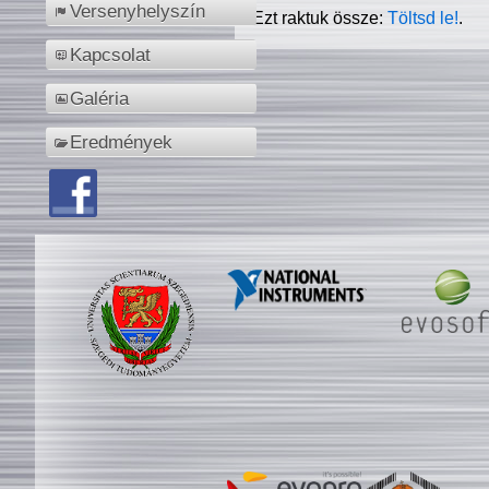
Versenyhelyszín
Ezt raktuk össze:
Töltsd le!
.
Kapcsolat
Galéria
Eredmények