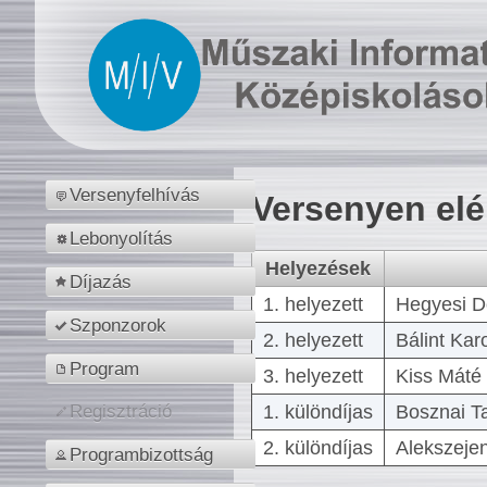
Versenyfelhívás
Versenyen el
Lebonyolítás
Helyezések
Díjazás
1. helyezett
Hegyesi D
Szponzorok
2. helyezett
Bálint Kar
Program
3. helyezett
Kiss Máté 
1. különdíjas
Bosznai T
Regisztráció
2. különdíjas
Alekszejen
Programbizottság