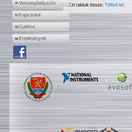
Versenyhelyszín
Ezt raktuk össze:
Töltsd le!
.
Kapcsolat
Galéria
Eredmények