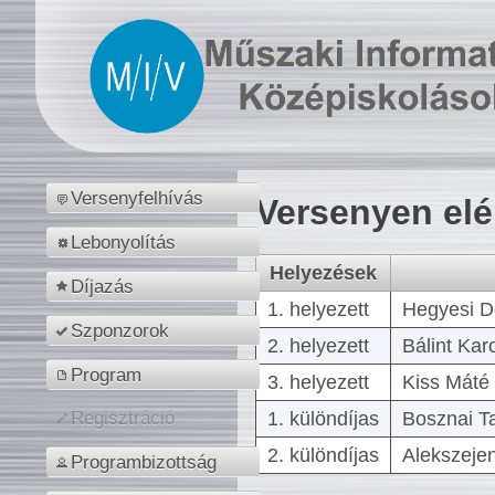
Versenyfelhívás
Versenyen el
Lebonyolítás
Helyezések
Díjazás
1. helyezett
Hegyesi D
Szponzorok
2. helyezett
Bálint Kar
Program
3. helyezett
Kiss Máté 
1. különdíjas
Bosznai T
Regisztráció
2. különdíjas
Alekszejen
Programbizottság