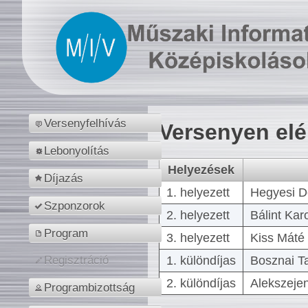
Versenyfelhívás
Versenyen el
Lebonyolítás
Helyezések
Díjazás
1. helyezett
Hegyesi D
Szponzorok
2. helyezett
Bálint Kar
Program
3. helyezett
Kiss Máté 
1. különdíjas
Bosznai T
Regisztráció
2. különdíjas
Alekszejen
Programbizottság