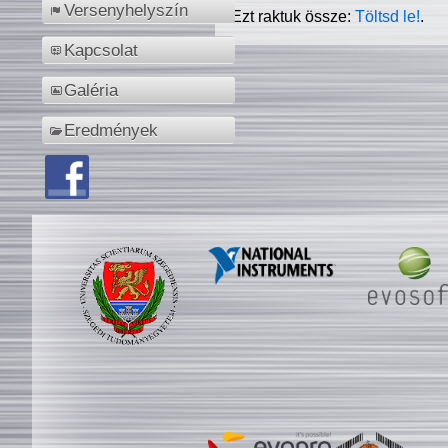
Versenyhelyszín
Ezt raktuk össze:
Töltsd le!
.
Kapcsolat
Galéria
Eredmények