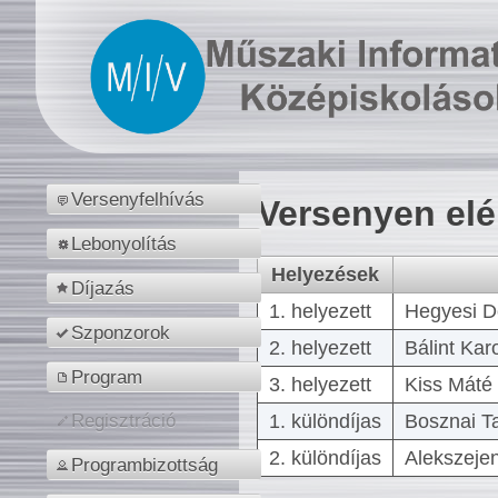
Versenyfelhívás
Versenyen el
Lebonyolítás
Helyezések
Díjazás
1. helyezett
Hegyesi D
Szponzorok
2. helyezett
Bálint Kar
Program
3. helyezett
Kiss Máté 
1. különdíjas
Bosznai T
Regisztráció
2. különdíjas
Alekszejen
Programbizottság