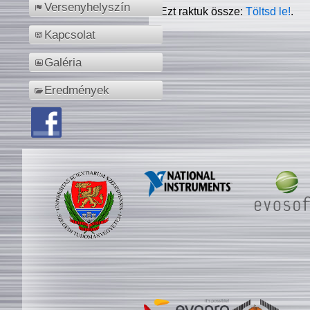
Versenyhelyszín
Ezt raktuk össze:
Töltsd le!
.
Kapcsolat
Galéria
Eredmények