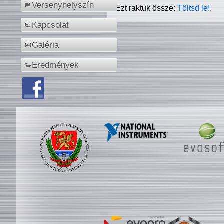
Versenyhelyszín
Ezt raktuk össze:
Töltsd le!
.
Kapcsolat
Galéria
Eredmények