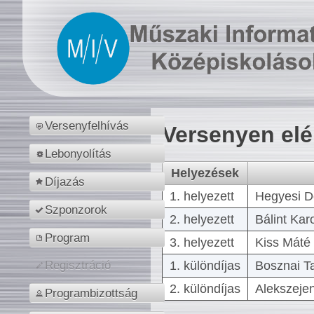
Versenyfelhívás
Versenyen el
Lebonyolítás
Helyezések
Díjazás
1. helyezett
Hegyesi D
Szponzorok
2. helyezett
Bálint Kar
Program
3. helyezett
Kiss Máté 
1. különdíjas
Bosznai T
Regisztráció
2. különdíjas
Alekszejen
Programbizottság