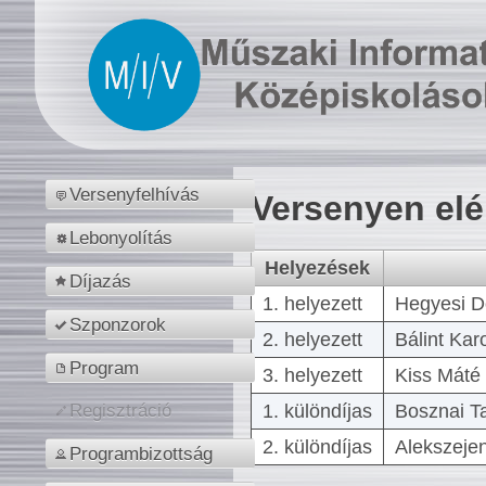
Versenyfelhívás
Versenyen el
Lebonyolítás
Helyezések
Díjazás
1. helyezett
Hegyesi D
Szponzorok
2. helyezett
Bálint Kar
Program
3. helyezett
Kiss Máté 
1. különdíjas
Bosznai T
Regisztráció
2. különdíjas
Alekszejen
Programbizottság