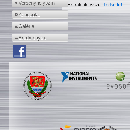
Versenyhelyszín
Ezt raktuk össze:
Töltsd le!
.
Kapcsolat
Galéria
Eredmények