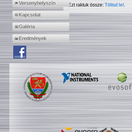
Versenyhelyszín
Ezt raktuk össze:
Töltsd le!
.
Kapcsolat
Galéria
Eredmények