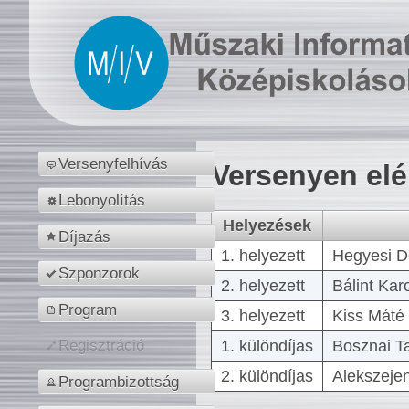
Versenyfelhívás
Versenyen el
Lebonyolítás
Helyezések
Díjazás
1. helyezett
Hegyesi D
Szponzorok
2. helyezett
Bálint Kar
Program
3. helyezett
Kiss Máté 
1. különdíjas
Bosznai T
Regisztráció
2. különdíjas
Alekszejen
Programbizottság