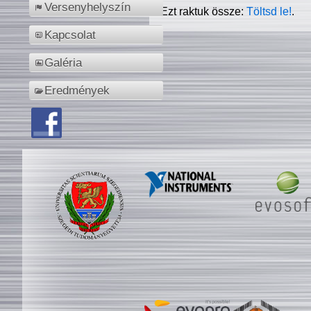
Versenyhelyszín
Ezt raktuk össze:
Töltsd le!
.
Kapcsolat
Galéria
Eredmények