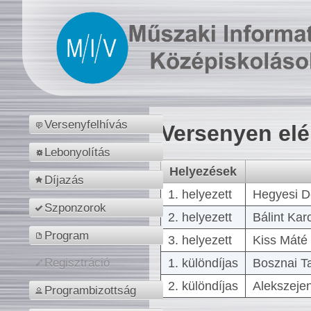
Versenyfelhívás
Versenyen el
Lebonyolítás
Helyezések
Díjazás
1. helyezett
Hegyesi D
Szponzorok
2. helyezett
Bálint Kar
Program
3. helyezett
Kiss Máté 
1. különdíjas
Bosznai T
Regisztráció
2. különdíjas
Alekszejen
Programbizottság