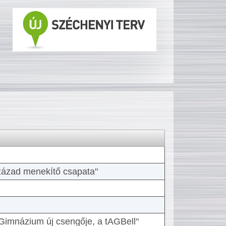
 század menekítő csapata"
Gimnázium új csengője, a tAGBell"