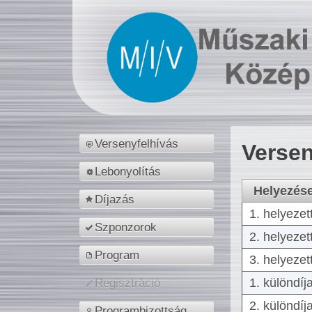
Versenyfelhívás
Versen
Lebonyolítás
Helyezés
Díjazás
1. helyezet
Szponzorok
2. helyezet
Program
3. helyezet
1. különdíj
Regisztráció
2. különdíj
Programbizottság