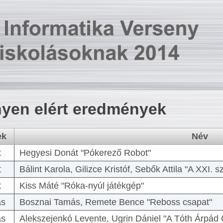
yen elért eredmények
ek
Név
t
Hegyesi Donát "Pókerező Robot"
t
Bálint Karola, Gilizce Kristóf, Sebők Attila "A XXI.
t
Kiss Máté "Róka-nyúl játékgép"
as
Bosznai Tamás, Remete Bence "Reboss csapat"
as
Alekszejenkó Levente, Ugrin Dániel "A Tóth Árpád 