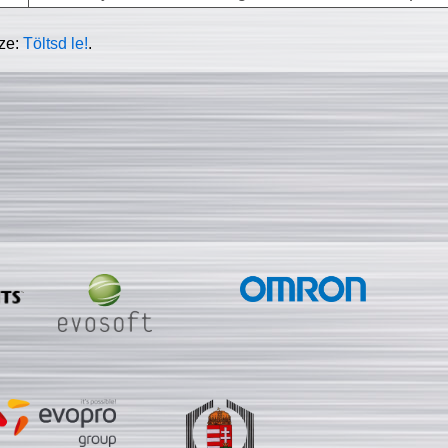
sze:
Töltsd le!
.