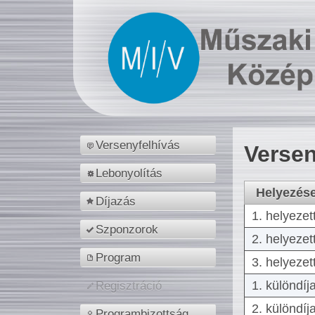
Versenyfelhívás
Versen
Lebonyolítás
Helyezés
Díjazás
1. helyezet
Szponzorok
2. helyezet
Program
3. helyezet
1. különdíj
Regisztráció
2. különdíj
Programbizottság