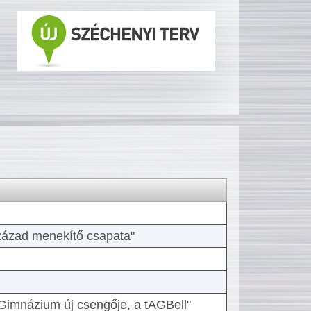
 század menekítő csapata"
Gimnázium új csengője, a tAGBell"