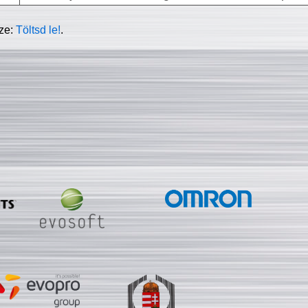
sze:
Töltsd le!
.