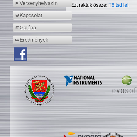
Versenyhelyszín
Ezt raktuk össze:
Töltsd le!
.
Kapcsolat
Galéria
Eredmények