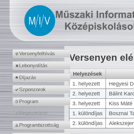
Versenyfelhívás
Versenyen el
Lebonyolítás
Helyezések
Díjazás
1. helyezett
Hegyesi D
Szponzorok
2. helyezett
Bálint Kar
Program
3. helyezett
Kiss Máté 
1. különdíjas
Bosznai T
Regisztráció
2. különdíjas
Alekszejen
Programbizottság