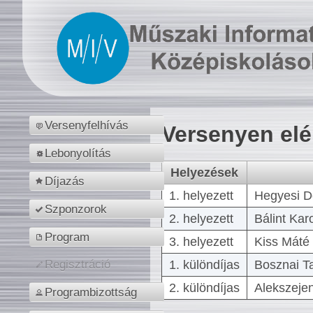
Versenyfelhívás
Versenyen el
Lebonyolítás
Helyezések
Díjazás
1. helyezett
Hegyesi D
Szponzorok
2. helyezett
Bálint Kar
Program
3. helyezett
Kiss Máté 
1. különdíjas
Bosznai T
Regisztráció
2. különdíjas
Alekszejen
Programbizottság