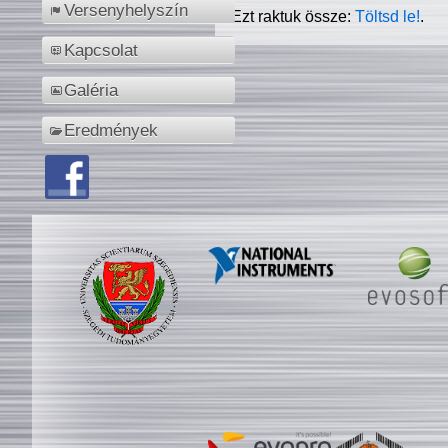
Versenyhelyszín
Ezt raktuk össze:
Töltsd le!
.
Kapcsolat
Galéria
Eredmények