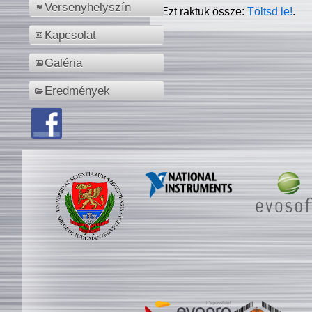
Versenyhelyszín
Ezt raktuk össze:
Töltsd le!
.
Kapcsolat
Galéria
Eredmények