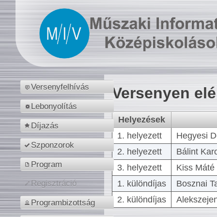
Versenyfelhívás
Versenyen el
Lebonyolítás
Helyezések
Díjazás
1. helyezett
Hegyesi D
Szponzorok
2. helyezett
Bálint Kar
Program
3. helyezett
Kiss Máté 
1. különdíjas
Bosznai T
Regisztráció
2. különdíjas
Alekszejen
Programbizottság