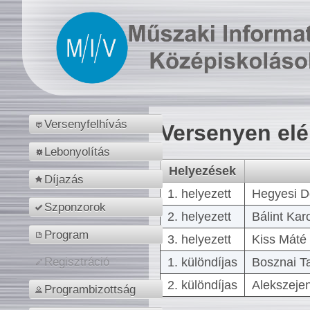
Versenyfelhívás
Versenyen el
Lebonyolítás
Helyezések
Díjazás
1. helyezett
Hegyesi D
Szponzorok
2. helyezett
Bálint Kar
Program
3. helyezett
Kiss Máté 
1. különdíjas
Bosznai T
Regisztráció
2. különdíjas
Alekszejen
Programbizottság