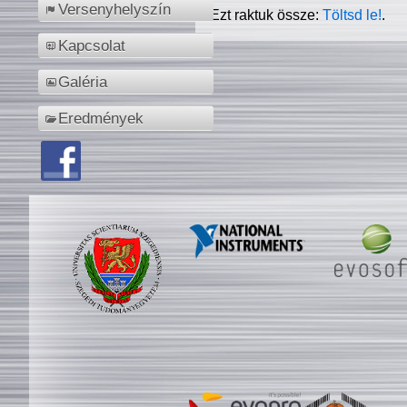
Versenyhelyszín
Ezt raktuk össze:
Töltsd le!
.
Kapcsolat
Galéria
Eredmények