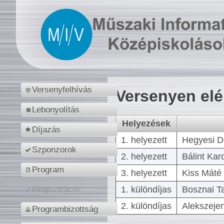
Versenyfelhívás
Versenyen el
Lebonyolítás
Helyezések
Díjazás
1. helyezett
Hegyesi D
Szponzorok
2. helyezett
Bálint Kar
Program
3. helyezett
Kiss Máté 
1. különdíjas
Bosznai T
Regisztráció
2. különdíjas
Alekszejen
Programbizottság