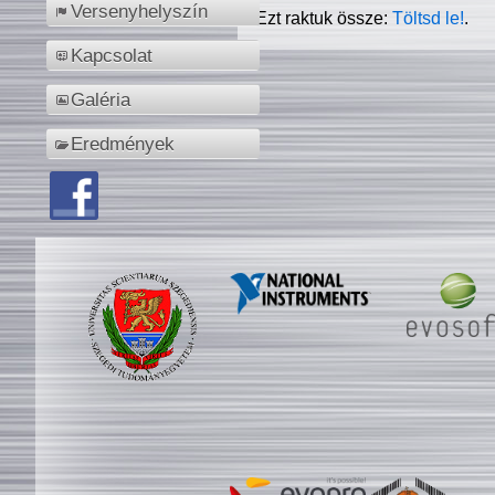
Versenyhelyszín
Ezt raktuk össze:
Töltsd le!
.
Kapcsolat
Galéria
Eredmények