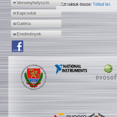
Versenyhelyszín
Ezt raktuk össze:
Töltsd le!
.
Kapcsolat
Galéria
Eredmények