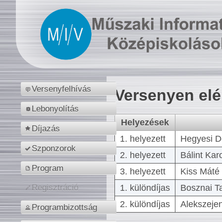
Versenyfelhívás
Versenyen el
Lebonyolítás
Helyezések
Díjazás
1. helyezett
Hegyesi D
Szponzorok
2. helyezett
Bálint Kar
Program
3. helyezett
Kiss Máté 
1. különdíjas
Bosznai T
Regisztráció
2. különdíjas
Alekszejen
Programbizottság