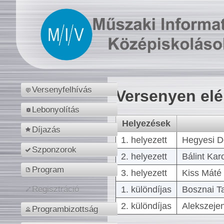
Versenyfelhívás
Versenyen el
Lebonyolítás
Helyezések
Díjazás
1. helyezett
Hegyesi D
Szponzorok
2. helyezett
Bálint Kar
Program
3. helyezett
Kiss Máté 
1. különdíjas
Bosznai T
Regisztráció
2. különdíjas
Alekszejen
Programbizottság