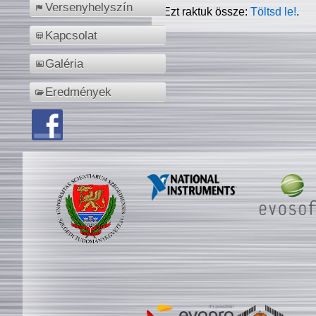
Versenyhelyszín
Ezt raktuk össze:
Töltsd le!
.
Kapcsolat
Galéria
Eredmények