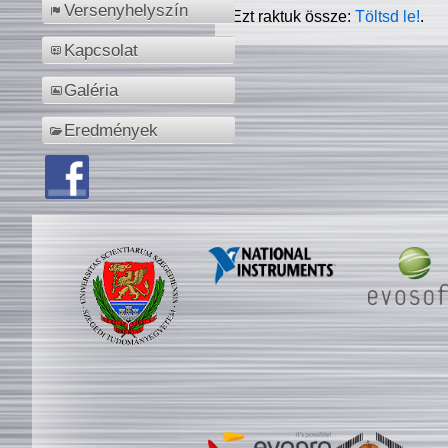
Versenyhelyszín
Ezt raktuk össze:
Töltsd le!
.
Kapcsolat
Galéria
Eredmények