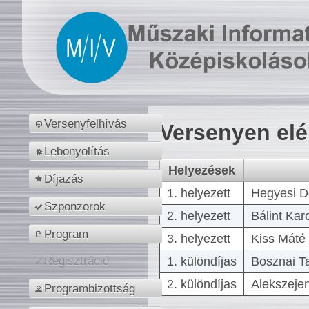
Versenyfelhívás
Versenyen el
Lebonyolítás
Helyezések
Díjazás
1. helyezett
Hegyesi D
Szponzorok
2. helyezett
Bálint Kar
Program
3. helyezett
Kiss Máté 
1. különdíjas
Bosznai T
Regisztráció
2. különdíjas
Alekszejen
Programbizottság