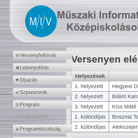
Versenyfelhívás
Versenyen el
Lebonyolítás
Helyezések
Díjazás
1. helyezett
Hegyesi D
Szponzorok
2. helyezett
Bálint Kar
Program
3. helyezett
Kiss Máté 
1. különdíjas
Bosznai T
Regisztráció
2. különdíjas
Alekszejen
Programbizottság