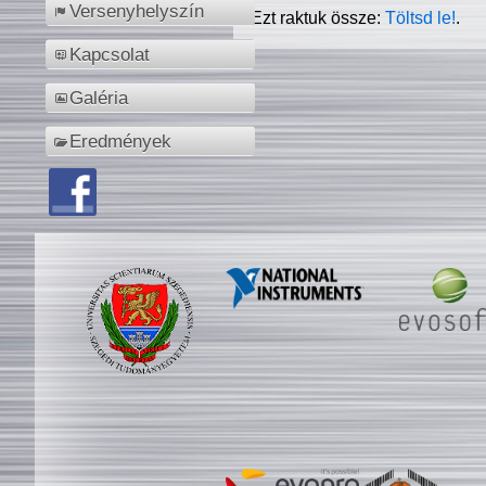
Versenyhelyszín
Ezt raktuk össze:
Töltsd le!
.
Kapcsolat
Galéria
Eredmények