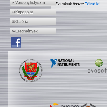
Versenyhelyszín
Ezt raktuk össze:
Töltsd le!
.
Kapcsolat
Galéria
Eredmények