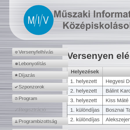
Versenyfelhívás
Versenyen el
Lebonyolítás
Helyezések
Díjazás
1. helyezett
Hegyesi D
Szponzorok
2. helyezett
Bálint Kar
Program
3. helyezett
Kiss Máté 
1. különdíjas
Bosznai T
Regisztráció
2. különdíjas
Alekszejen
Programbizottság