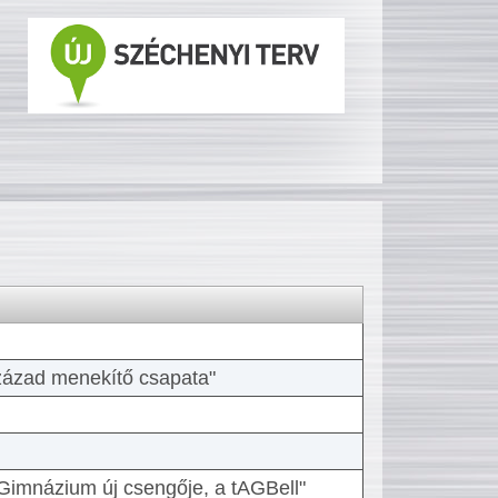
 század menekítő csapata"
Gimnázium új csengője, a tAGBell"