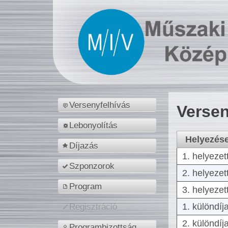
Versenyfelhívás
Versen
Lebonyolítás
Helyezés
Díjazás
1. helyezet
Szponzorok
2. helyezet
Program
3. helyezet
1. különdíj
Regisztráció
2. különdíj
Programbizottság