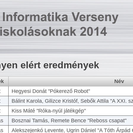
yen elért eredmények
ek
Név
t
Hegyesi Donát "Pókerező Robot"
t
Bálint Karola, Gilizce Kristóf, Sebők Attila "A XXI.
t
Kiss Máté "Róka-nyúl játékgép"
as
Bosznai Tamás, Remete Bence "Reboss csapat"
as
Alekszejenkó Levente, Ugrin Dániel "A Tóth Árpád 