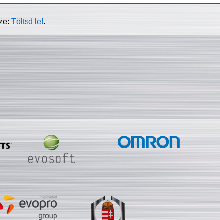
sze:
Töltsd le!
.