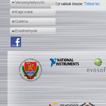
Versenyhelyszín
Ezt raktuk össze:
Töltsd le!
.
Kapcsolat
Galéria
Eredmények