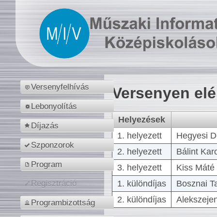
Versenyfelhívás
Versenyen el
Lebonyolítás
Helyezések
Díjazás
1. helyezett
Hegyesi D
Szponzorok
2. helyezett
Bálint Kar
Program
3. helyezett
Kiss Máté 
1. különdíjas
Bosznai T
Regisztráció
2. különdíjas
Alekszejen
Programbizottság