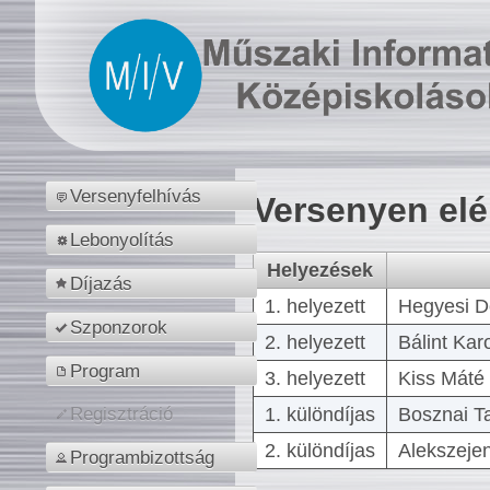
Versenyfelhívás
Versenyen el
Lebonyolítás
Helyezések
Díjazás
1. helyezett
Hegyesi D
Szponzorok
2. helyezett
Bálint Kar
Program
3. helyezett
Kiss Máté 
1. különdíjas
Bosznai T
Regisztráció
2. különdíjas
Alekszejen
Programbizottság