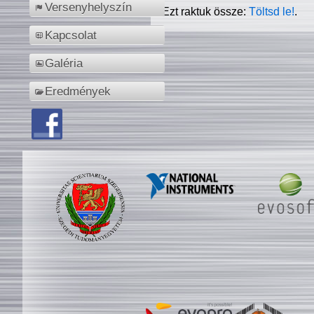
Versenyhelyszín
Ezt raktuk össze:
Töltsd le!
.
Kapcsolat
Galéria
Eredmények