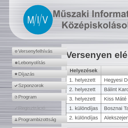
Versenyfelhívás
Versenyen el
Lebonyolítás
Helyezések
Díjazás
1. helyezett
Hegyesi D
Szponzorok
2. helyezett
Bálint Kar
Program
3. helyezett
Kiss Máté 
1. különdíjas
Bosznai T
Regisztráció
2. különdíjas
Alekszejen
Programbizottság