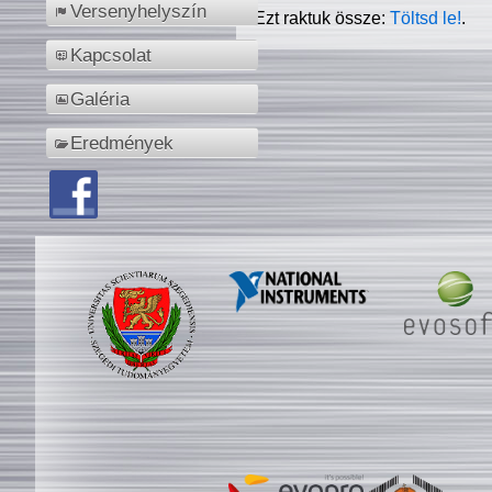
Versenyhelyszín
Ezt raktuk össze:
Töltsd le!
.
Kapcsolat
Galéria
Eredmények