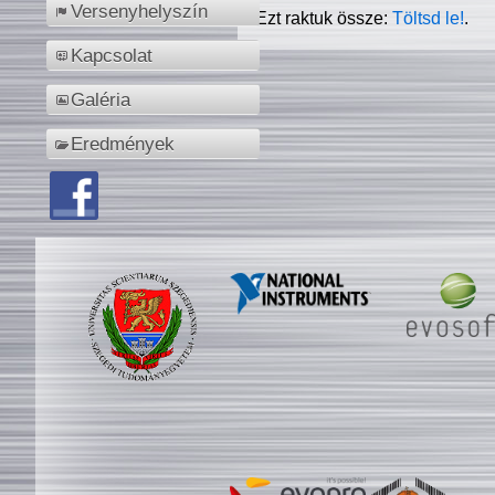
Versenyhelyszín
Ezt raktuk össze:
Töltsd le!
.
Kapcsolat
Galéria
Eredmények