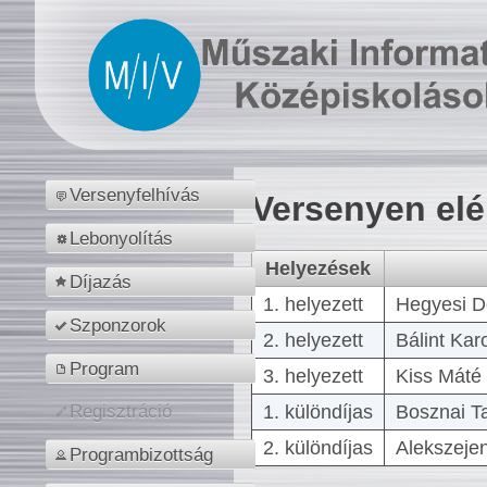
Versenyfelhívás
Versenyen el
Lebonyolítás
Helyezések
Díjazás
1. helyezett
Hegyesi D
Szponzorok
2. helyezett
Bálint Kar
Program
3. helyezett
Kiss Máté 
1. különdíjas
Bosznai T
Regisztráció
2. különdíjas
Alekszejen
Programbizottság