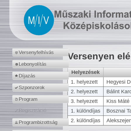
Versenyfelhívás
Versenyen el
Lebonyolítás
Helyezések
Díjazás
1. helyezett
Hegyesi D
Szponzorok
2. helyezett
Bálint Kar
Program
3. helyezett
Kiss Máté 
1. különdíjas
Bosznai T
Regisztráció
2. különdíjas
Alekszejen
Programbizottság