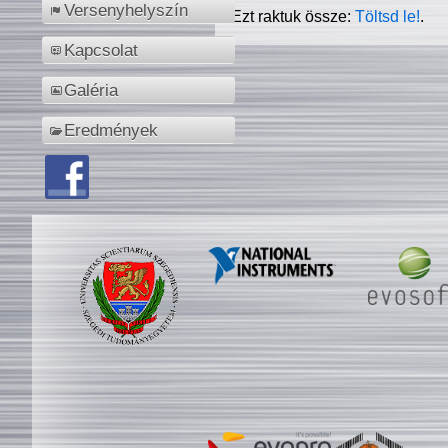
Versenyhelyszín
Ezt raktuk össze:
Töltsd le!
.
Kapcsolat
Galéria
Eredmények