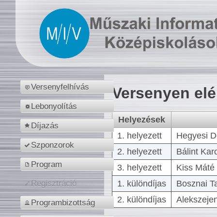
Versenyfelhívás
Versenyen el
Lebonyolítás
Helyezések
Díjazás
1. helyezett
Hegyesi D
Szponzorok
2. helyezett
Bálint Kar
Program
3. helyezett
Kiss Máté 
1. különdíjas
Bosznai T
Regisztráció
2. különdíjas
Alekszejen
Programbizottság