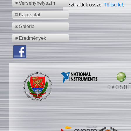
Versenyhelyszín
Ezt raktuk össze:
Töltsd le!
.
Kapcsolat
Galéria
Eredmények