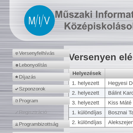
Versenyfelhívás
Versenyen el
Lebonyolítás
Helyezések
Díjazás
1. helyezett
Hegyesi D
Szponzorok
2. helyezett
Bálint Kar
Program
3. helyezett
Kiss Máté 
1. különdíjas
Bosznai T
Regisztráció
2. különdíjas
Alekszejen
Programbizottság