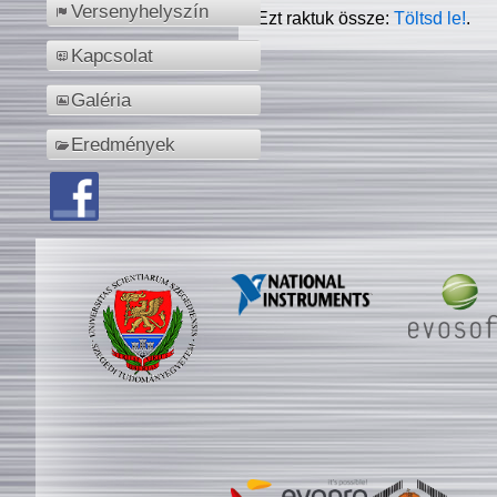
Versenyhelyszín
Ezt raktuk össze:
Töltsd le!
.
Kapcsolat
Galéria
Eredmények