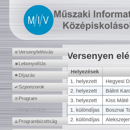
Versenyfelhívás
Versenyen el
Lebonyolítás
Helyezések
Díjazás
1. helyezett
Hegyesi D
Szponzorok
2. helyezett
Bálint Kar
Program
3. helyezett
Kiss Máté 
1. különdíjas
Bosznai T
Regisztráció
2. különdíjas
Alekszejen
Programbizottság