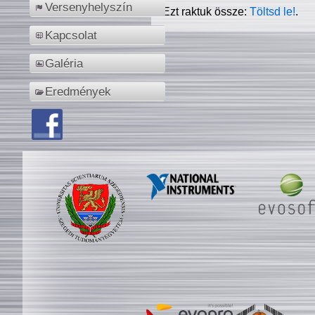
Versenyhelyszín
Ezt raktuk össze:
Töltsd le!
.
Kapcsolat
Galéria
Eredmények