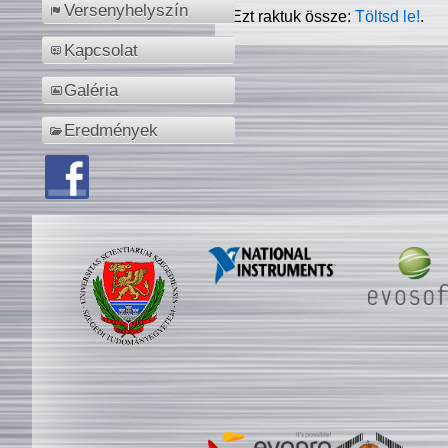
Versenyhelyszín
Ezt raktuk össze:
Töltsd le!
.
Kapcsolat
Galéria
Eredmények