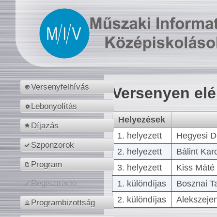
Versenyfelhívás
Versenyen el
Lebonyolítás
Helyezések
Díjazás
1. helyezett
Hegyesi D
Szponzorok
2. helyezett
Bálint Kar
Program
3. helyezett
Kiss Máté 
1. különdíjas
Bosznai T
Regisztráció
2. különdíjas
Alekszejen
Programbizottság