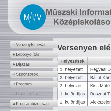
Versenyfelhívás
Versenyen el
Lebonyolítás
Helyezések
Díjazás
1. helyezett
Hegyesi D
Szponzorok
2. helyezett
Bálint Kar
Program
3. helyezett
Kiss Máté 
1. különdíjas
Bosznai T
Regisztráció
2. különdíjas
Alekszejen
Programbizottság