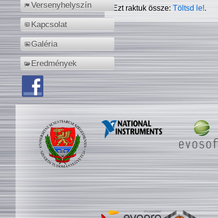
Versenyhelyszín
Ezt raktuk össze:
Töltsd le!
.
Kapcsolat
Galéria
Eredmények