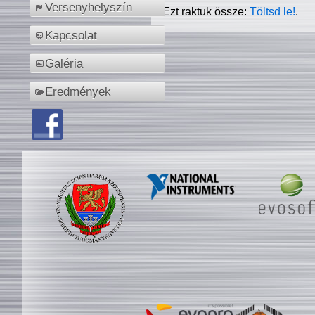
Versenyhelyszín
Ezt raktuk össze:
Töltsd le!
.
Kapcsolat
Galéria
Eredmények