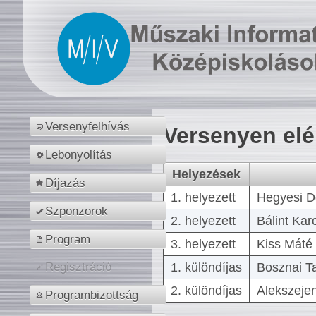
Versenyfelhívás
Versenyen el
Lebonyolítás
Helyezések
Díjazás
1. helyezett
Hegyesi D
Szponzorok
2. helyezett
Bálint Kar
Program
3. helyezett
Kiss Máté 
1. különdíjas
Bosznai T
Regisztráció
2. különdíjas
Alekszejen
Programbizottság