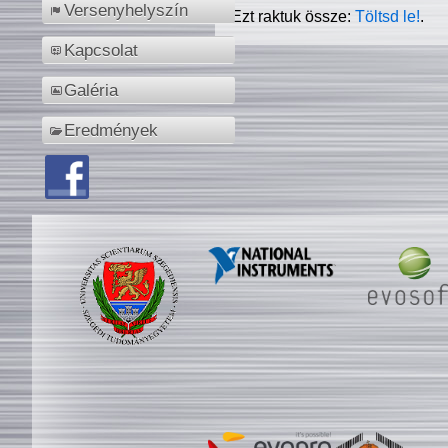
Versenyhelyszín
Ezt raktuk össze:
Töltsd le!
.
Kapcsolat
Galéria
Eredmények