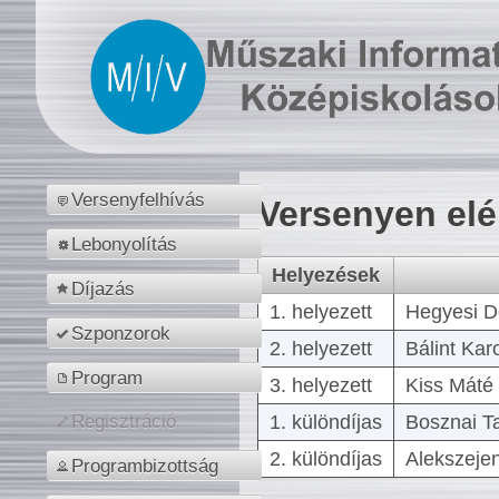
Versenyfelhívás
Versenyen el
Lebonyolítás
Helyezések
Díjazás
1. helyezett
Hegyesi D
Szponzorok
2. helyezett
Bálint Kar
Program
3. helyezett
Kiss Máté 
1. különdíjas
Bosznai T
Regisztráció
2. különdíjas
Alekszejen
Programbizottság