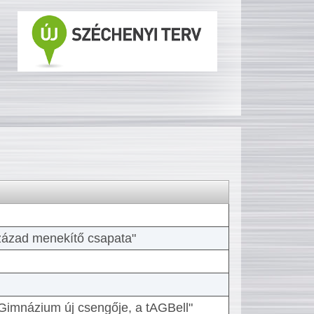
 század menekítő csapata"
Gimnázium új csengője, a tAGBell"