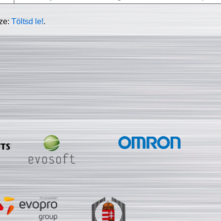
sze:
Töltsd le!
.