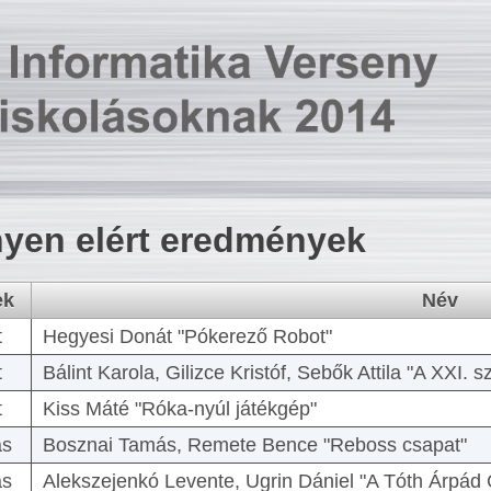
yen elért eredmények
ek
Név
t
Hegyesi Donát "Pókerező Robot"
t
Bálint Karola, Gilizce Kristóf, Sebők Attila "A XXI.
t
Kiss Máté "Róka-nyúl játékgép"
as
Bosznai Tamás, Remete Bence "Reboss csapat"
as
Alekszejenkó Levente, Ugrin Dániel "A Tóth Árpád 