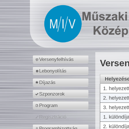
Versenyfelhívás
Versen
Lebonyolítás
Helyezés
Díjazás
1. helyezet
Szponzorok
2. helyezet
Program
3. helyezet
1. különdíj
Regisztráció
2. különdíj
Programbizottság