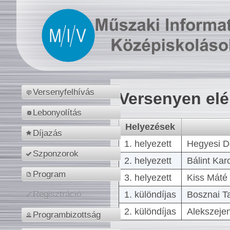
Versenyfelhívás
Versenyen el
Lebonyolítás
Helyezések
Díjazás
1. helyezett
Hegyesi D
Szponzorok
2. helyezett
Bálint Kar
Program
3. helyezett
Kiss Máté 
1. különdíjas
Bosznai T
Regisztráció
2. különdíjas
Alekszejen
Programbizottság