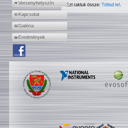
Versenyhelyszín
Ezt raktuk össze:
Töltsd le!
.
Kapcsolat
Galéria
Eredmények