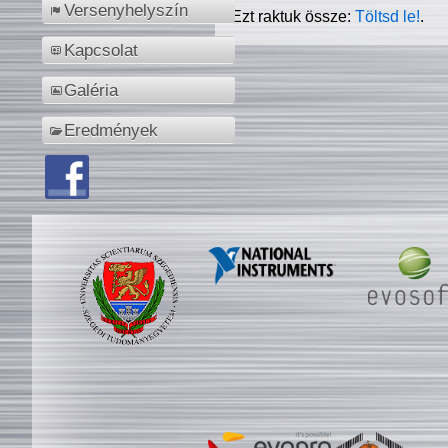
Versenyhelyszín
Ezt raktuk össze:
Töltsd le!
.
Kapcsolat
Galéria
Eredmények