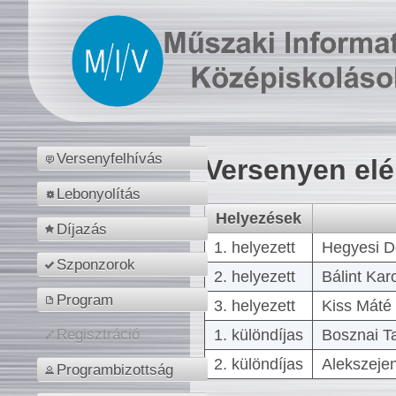
Versenyfelhívás
Versenyen el
Lebonyolítás
Helyezések
Díjazás
1. helyezett
Hegyesi D
Szponzorok
2. helyezett
Bálint Kar
Program
3. helyezett
Kiss Máté 
1. különdíjas
Bosznai T
Regisztráció
2. különdíjas
Alekszejen
Programbizottság