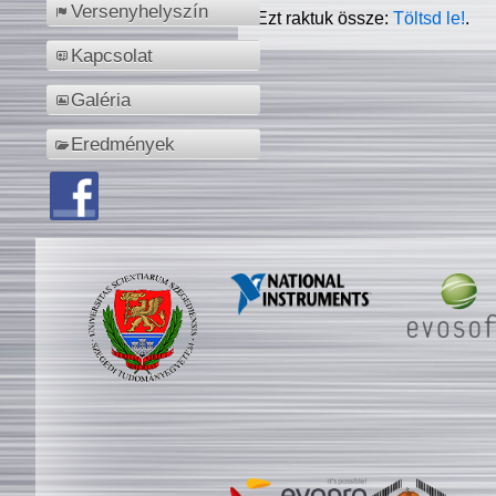
Versenyhelyszín
Ezt raktuk össze:
Töltsd le!
.
Kapcsolat
Galéria
Eredmények