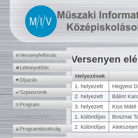
Versenyfelhívás
Versenyen el
Lebonyolítás
Helyezések
Díjazás
1. helyezett
Hegyesi D
Szponzorok
2. helyezett
Bálint Kar
Program
3. helyezett
Kiss Máté 
1. különdíjas
Bosznai T
Regisztráció
2. különdíjas
Alekszejen
Programbizottság