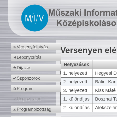
Versenyfelhívás
Versenyen el
Lebonyolítás
Helyezések
Díjazás
1. helyezett
Hegyesi D
Szponzorok
2. helyezett
Bálint Kar
Program
3. helyezett
Kiss Máté 
1. különdíjas
Bosznai T
Regisztráció
2. különdíjas
Alekszejen
Programbizottság