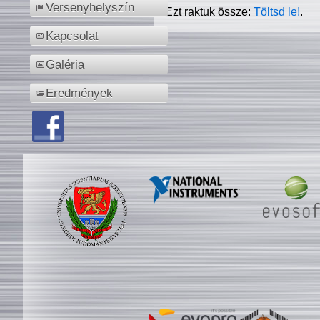
Versenyhelyszín
Ezt raktuk össze:
Töltsd le!
.
Kapcsolat
Galéria
Eredmények