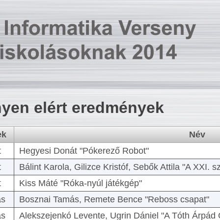
yen elért eredmények
ek
Név
t
Hegyesi Donát "Pókerező Robot"
t
Bálint Karola, Gilizce Kristóf, Sebők Attila "A XXI.
t
Kiss Máté "Róka-nyúl játékgép"
as
Bosznai Tamás, Remete Bence "Reboss csapat"
as
Alekszejenkó Levente, Ugrin Dániel "A Tóth Árpád 