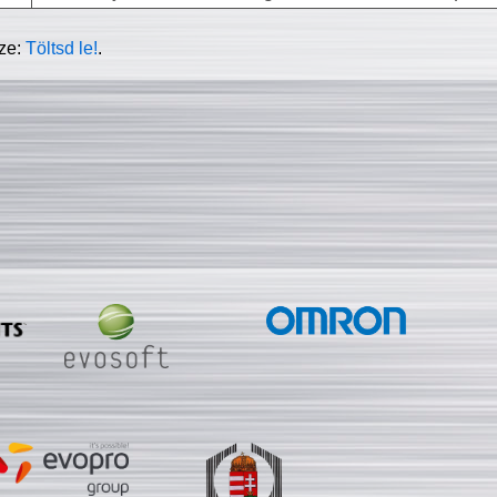
sze:
Töltsd le!
.