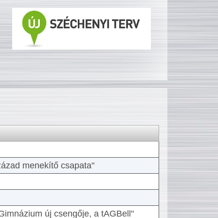
 század menekítő csapata"
Gimnázium új csengője, a tAGBell"