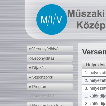
Versenyfelhívás
Versen
Lebonyolítás
Helyezés
Díjazás
1. helyezet
Szponzorok
2. helyezet
Program
3. helyezet
1. különdíj
Regisztráció
2. különdíj
Programbizottság