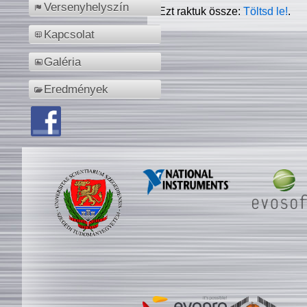
Versenyhelyszín
Ezt raktuk össze:
Töltsd le!
.
Kapcsolat
Galéria
Eredmények