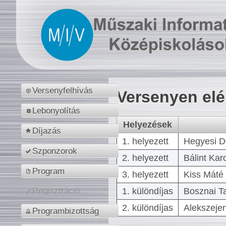
Versenyfelhívás
Versenyen el
Lebonyolítás
Helyezések
Díjazás
1. helyezett
Hegyesi D
Szponzorok
2. helyezett
Bálint Kar
Program
3. helyezett
Kiss Máté 
1. különdíjas
Bosznai T
Regisztráció
2. különdíjas
Alekszejen
Programbizottság