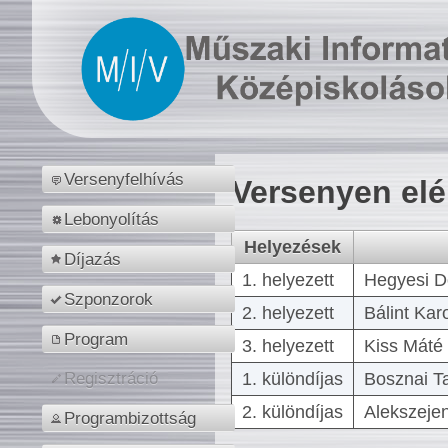
Versenyfelhívás
Versenyen el
Lebonyolítás
Helyezések
Díjazás
1. helyezett
Hegyesi D
Szponzorok
2. helyezett
Bálint Kar
Program
3. helyezett
Kiss Máté 
1. különdíjas
Bosznai T
Regisztráció
2. különdíjas
Alekszejen
Programbizottság