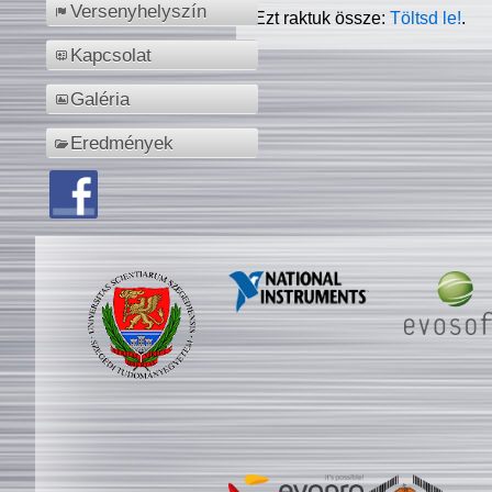
Versenyhelyszín
Ezt raktuk össze:
Töltsd le!
.
Kapcsolat
Galéria
Eredmények