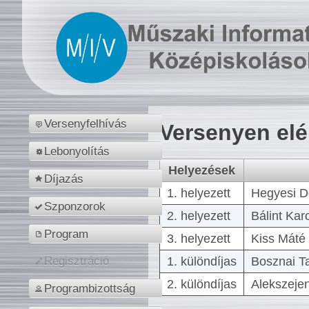
Versenyfelhívás
Versenyen el
Lebonyolítás
Helyezések
Díjazás
1. helyezett
Hegyesi D
Szponzorok
2. helyezett
Bálint Kar
Program
3. helyezett
Kiss Máté 
1. különdíjas
Bosznai T
Regisztráció
2. különdíjas
Alekszejen
Programbizottság