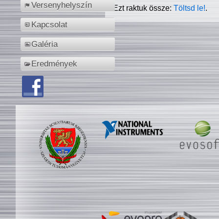
Versenyhelyszín
Ezt raktuk össze:
Töltsd le!
.
Kapcsolat
Galéria
Eredmények