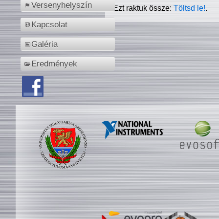
Versenyhelyszín
Ezt raktuk össze:
Töltsd le!
.
Kapcsolat
Galéria
Eredmények