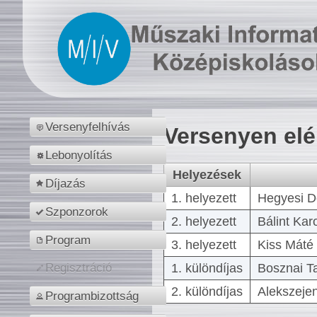
Versenyfelhívás
Versenyen el
Lebonyolítás
Helyezések
Díjazás
1. helyezett
Hegyesi D
Szponzorok
2. helyezett
Bálint Kar
Program
3. helyezett
Kiss Máté 
1. különdíjas
Bosznai T
Regisztráció
2. különdíjas
Alekszejen
Programbizottság