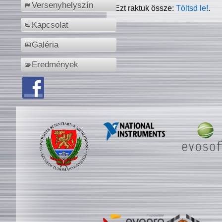
Versenyhelyszín
Ezt raktuk össze:
Töltsd le!
.
Kapcsolat
Galéria
Eredmények