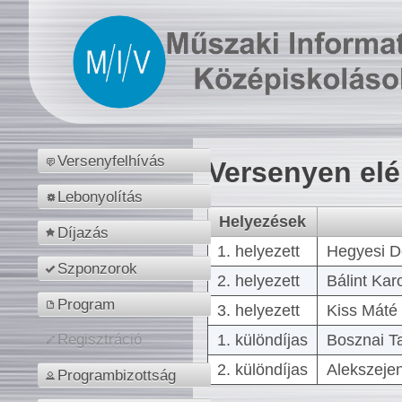
Versenyfelhívás
Versenyen el
Lebonyolítás
Helyezések
Díjazás
1. helyezett
Hegyesi D
Szponzorok
2. helyezett
Bálint Kar
Program
3. helyezett
Kiss Máté 
1. különdíjas
Bosznai T
Regisztráció
2. különdíjas
Alekszejen
Programbizottság