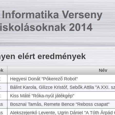
yen elért eredmények
ek
Név
t
Hegyesi Donát "Pókerező Robot"
t
Bálint Karola, Gilizce Kristóf, Sebők Attila "A XXI.
t
Kiss Máté "Róka-nyúl játékgép"
as
Bosznai Tamás, Remete Bence "Reboss csapat"
as
Alekszejenkó Levente, Ugrin Dániel "A Tóth Árpád 