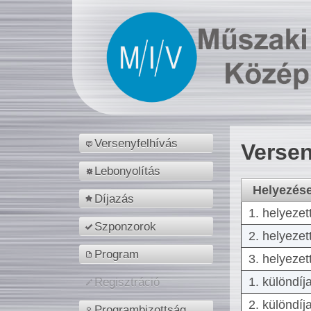
Versenyfelhívás
Versen
Lebonyolítás
Helyezés
Díjazás
1. helyezet
Szponzorok
2. helyezet
Program
3. helyezet
1. különdíj
Regisztráció
2. különdíj
Programbizottság