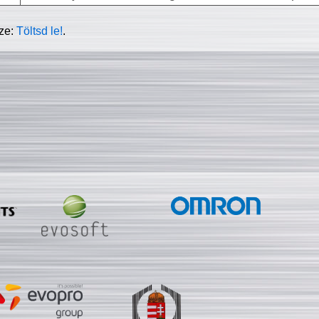
sze:
Töltsd le!
.