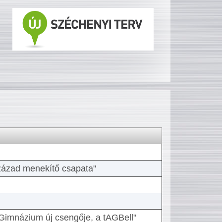
 század menekítő csapata"
Gimnázium új csengője, a tAGBell"