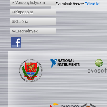
Versenyhelyszín
Ezt raktuk össze:
Töltsd le!
.
Kapcsolat
Galéria
Eredmények