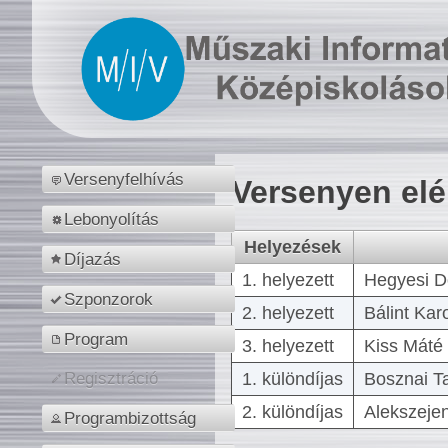
Versenyfelhívás
Versenyen el
Lebonyolítás
Helyezések
Díjazás
1. helyezett
Hegyesi D
Szponzorok
2. helyezett
Bálint Kar
Program
3. helyezett
Kiss Máté 
1. különdíjas
Bosznai T
Regisztráció
2. különdíjas
Alekszejen
Programbizottság