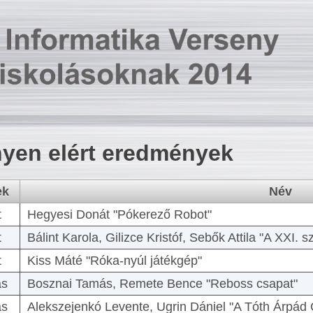
yen elért eredmények
ek
Név
t
Hegyesi Donát "Pókerező Robot"
t
Bálint Karola, Gilizce Kristóf, Sebők Attila "A XXI.
t
Kiss Máté "Róka-nyúl játékgép"
as
Bosznai Tamás, Remete Bence "Reboss csapat"
as
Alekszejenkó Levente, Ugrin Dániel "A Tóth Árpád 