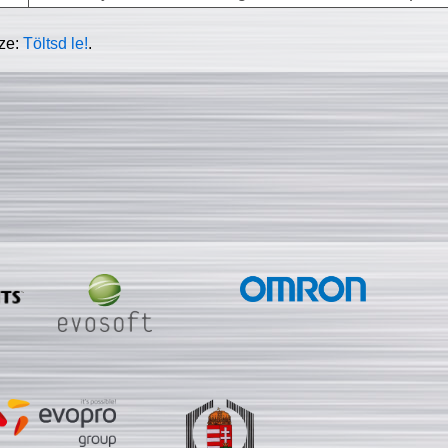
sze:
Töltsd le!
.