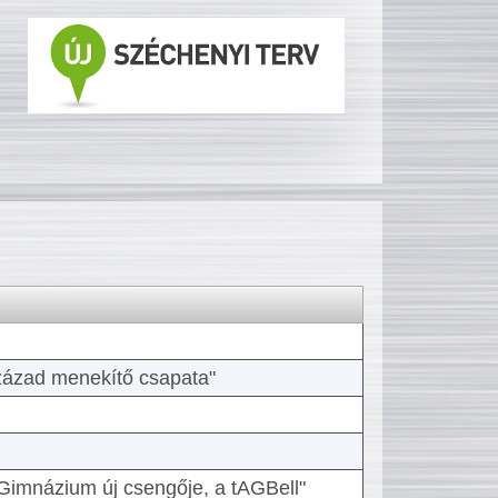
 század menekítő csapata"
Gimnázium új csengője, a tAGBell"