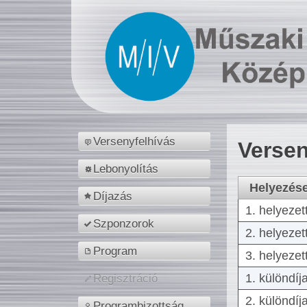
Versenyfelhívás
Versen
Lebonyolítás
Helyezés
Díjazás
1. helyezet
Szponzorok
2. helyezet
Program
3. helyezet
1. különdíj
Regisztráció
2. különdíj
Programbizottság