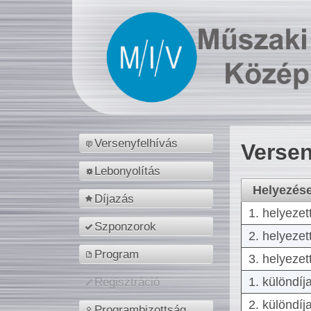
Versenyfelhívás
Versen
Lebonyolítás
Helyezés
Díjazás
1. helyezet
Szponzorok
2. helyezet
Program
3. helyezet
1. különdíj
Regisztráció
2. különdíj
Programbizottság