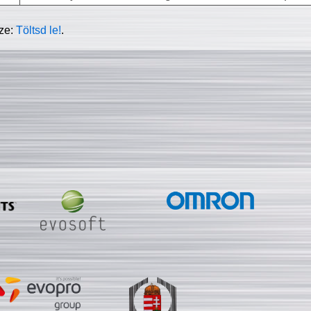
sze:
Töltsd le!
.