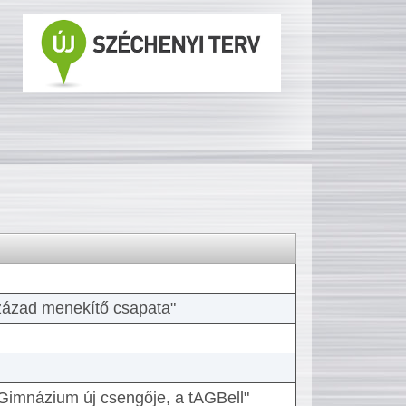
 század menekítő csapata"
Gimnázium új csengője, a tAGBell"