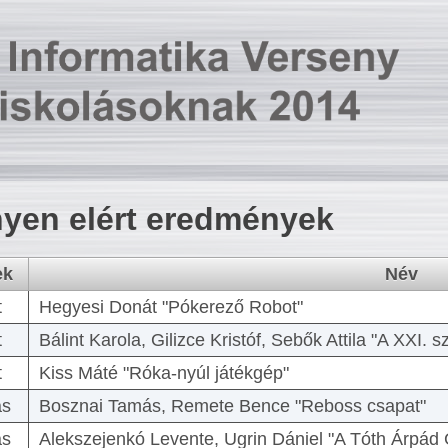
yen elért eredmények
ek
Név
t
Hegyesi Donát "Pókerező Robot"
t
Bálint Karola, Gilizce Kristóf, Sebők Attila "A XXI.
t
Kiss Máté "Róka-nyúl játékgép"
as
Bosznai Tamás, Remete Bence "Reboss csapat"
as
Alekszejenkó Levente, Ugrin Dániel "A Tóth Árpád 