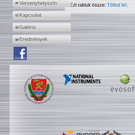
Versenyhelyszín
Ezt raktuk össze:
Töltsd le!
.
Kapcsolat
Galéria
Eredmények