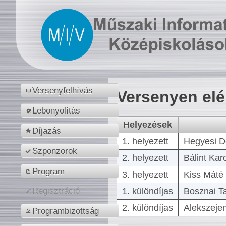
Versenyfelhívás
Versenyen el
Lebonyolítás
Helyezések
Díjazás
1. helyezett
Hegyesi D
Szponzorok
2. helyezett
Bálint Kar
Program
3. helyezett
Kiss Máté 
1. különdíjas
Bosznai T
Regisztráció
2. különdíjas
Alekszejen
Programbizottság