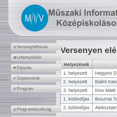
Versenyfelhívás
Versenyen el
Lebonyolítás
Helyezések
Díjazás
1. helyezett
Hegyesi D
Szponzorok
2. helyezett
Bálint Kar
Program
3. helyezett
Kiss Máté 
1. különdíjas
Bosznai T
Regisztráció
2. különdíjas
Alekszejen
Programbizottság