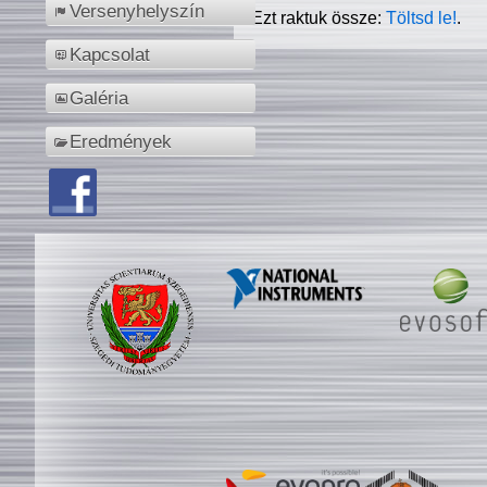
Versenyhelyszín
Ezt raktuk össze:
Töltsd le!
.
Kapcsolat
Galéria
Eredmények